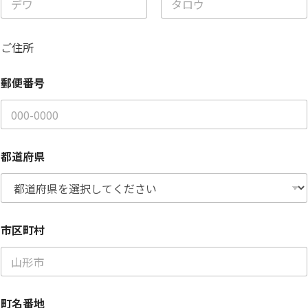
地
フ
名
姓
ァ
イ
ご住所
ル
ア
郵便番号
ッ
プ
ロ
ー
ド
都道府県
市区町村
町名番地