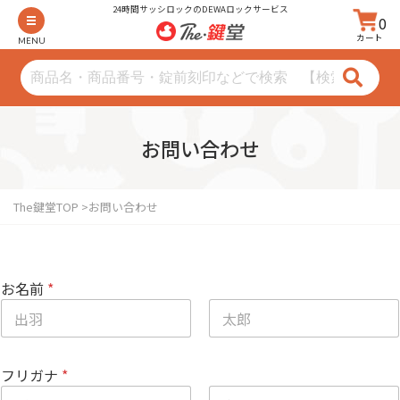
24時間サッシロックのDEWAロックサービス
0
カート
MENU
お問い合わせ
The鍵堂TOP
お問い合わせ
ご
お名前
*
注
文
番
号
名
姓
町
名
フリガナ
*
番