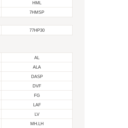
HML
7HMSP
77HP30
AL
ALA
DASP
DVF
FG
LAF
LV
MH.LH