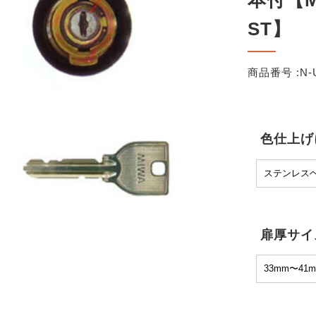
本付【MI
ST】
商品番号 :
N-
色仕上げ
扉厚サイ