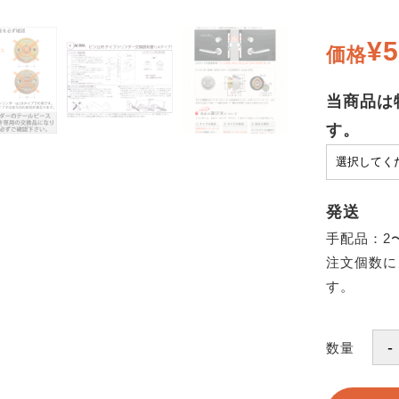
¥5
価格
当商品は
す。
発送
手配品：2
注文個数に
す。
数量