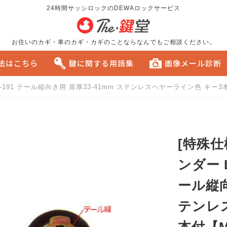
24時間サッシロックのDEWAロックサービス
お住いのカギ・車のカギ・カギのことならなんでもご相談ください。
方法はこちら
鍵に関する用語集
画像メール診断
191 テール縦向き用 扉厚33-41mm ステンレスヘヤーライン色 キー3本付【M
る
おすすめです。
[特殊仕
ンダー 
ール縦向
テンレ