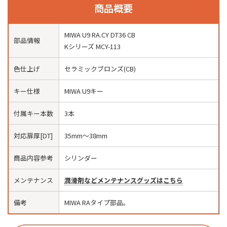
商品概要
MIWA U9 RA.CY DT36 CB
部品情報
Kシリーズ MCY-113
色仕上げ
セラミックブロンズ(CB)
キー仕様
MIWA U9キー
付属キー本数
3本
対応扉厚[DT]
35mm〜38mm
商品内容参考
シリンダー
メンテナンス
潤滑剤などメンテナンスグッズはこちら
備考
MIWA RAタイプ部品。