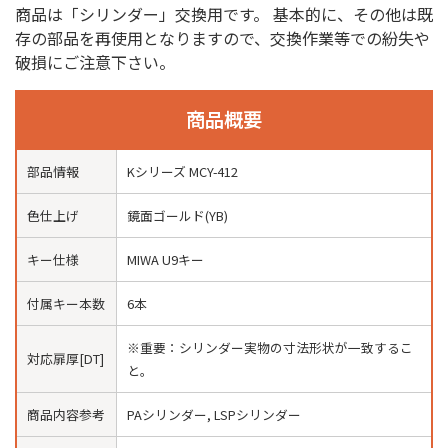
商品は「シリンダー」交換用です。 基本的に、その他は既
存の部品を再使用となりますので、交換作業等での紛失や
破損にご注意下さい。
商品概要
部品情報
Kシリーズ MCY-412
色仕上げ
鏡面ゴールド(YB)
キー仕様
MIWA U9キー
付属キー本数
6本
※重要：シリンダー実物の寸法形状が一致するこ
対応扉厚[DT]
と。
商品内容参考
PAシリンダー, LSPシリンダー