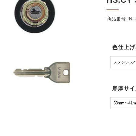
HS.CY
商品番号 :
N-
色仕上げ
扉厚サイ