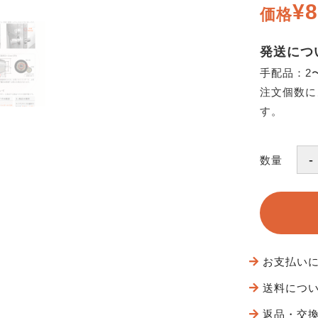
¥8
価格
発送につ
手配品：2
注文個数に
す。
数量
お支払い
送料につ
返品・交