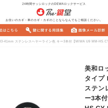
24時間サッシロックのDEWAロックサービス
お住いのカギ・車のカギ・カギのことならなんでもご相談ください。
方法はこちら
鍵に関する用語集
画像メール診断
3-41mm ステンレスヘヤーライン色 キー3本付【MIWA U9 MM-HS.C
る
おすすめです。
美和ロッ
タイプ M
ステン
ー3本付【