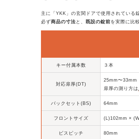
主に「YKK」の玄関ドアで使用されている
必ず
商品の寸法
と、
既設の錠前
を実際に比
キー付属本数
３本
25mm〜33mm
対応扉厚(DT)
扉厚の測り方は
バックセット(BS)
64mm
フロントサイズ
(L)102mm × (
ビスピッチ
80mm