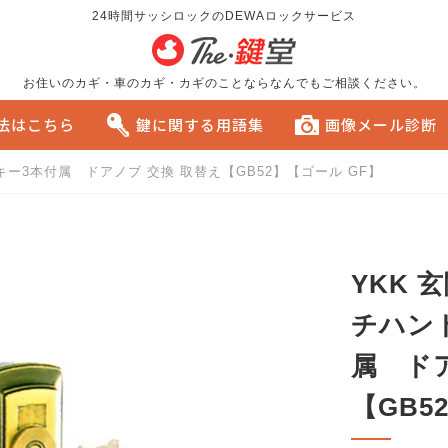
24時間サッシロックのDEWAロックサービス
お住いのカギ・車のカギ・カギのことならなんでもご相談ください。
方法はこちら
鍵に関する用語集
画像メール診断
52 キー3本付属 ドアノブ 交換 取替え【GB52】【ゴール GF】
る
おすすめです。
YKK 
チハンド
属 ド
【GB5