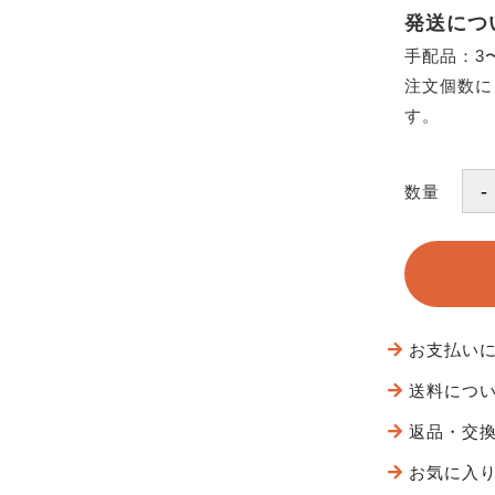
発送につ
手配品：3
注文個数に
す。
数量
お支払い
送料につ
返品・交
お気に入