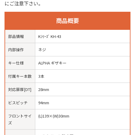
にご注意下さい。
商品概要
部品情報
Kｼﾘｰｽﾞ KH-43
内部操作
ネジ
キー仕様
ALPHA ギザキー
付属キー本数
3本
対応扉厚[DT]
28mm
ビスピッチ
94mm
フロントサイ
(L)139×(W)30mm
ズ