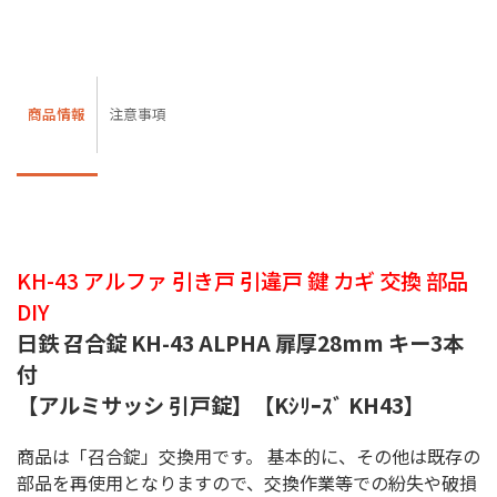
商品情報
注意事項
KH-43 アルファ 引き戸 引違戸 鍵 カギ 交換 部品
DIY
日鉄 召合錠 KH-43 ALPHA 扉厚28mm キー3本
付
【アルミサッシ 引戸錠】【Kｼﾘｰｽﾞ KH43】
商品は「召合錠」交換用です。 基本的に、その他は既存の
部品を再使用となりますので、交換作業等での紛失や破損