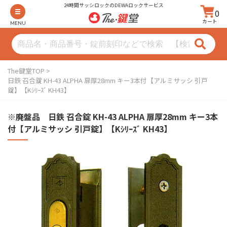
24時間サッシロックのDEWAロックサービス
0
カート
MENU
The鍵堂TOP
日鉄 召合錠 KH-43 ALPHA 扉厚28mm キー3本付【アルミサッシ 引戸
錠】【Kｼﾘｰｽﾞ KH43】
※廃盤品 日鉄 召合錠 KH-43 ALPHA 扉厚28mm キー3本
付【アルミサッシ 引戸錠】【Kｼﾘｰｽﾞ KH43】