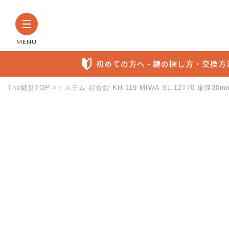
MENU
初めての方へ - 鍵の探し方・交換
The鍵堂TOP
トステム 召合錠 KH-119 MIWA SL-12T70 扉厚
The鍵堂内の全商品から検索す
お探しの製品名など具体的にわかる方に