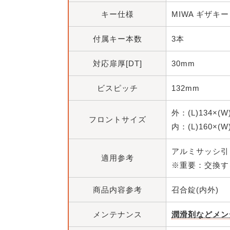
キー仕様
MIWA ギザキー
付属キー本数
3本
対応扉厚[DT]
30mm
ビスピッチ
132mm
外：(L)134×(W
フロントサイズ
内：(L)160×(W
アルミサッシ引
適用参考
※重要：交換す
商品内容参考
召合錠(内外)
メンテナンス
潤滑剤などメン