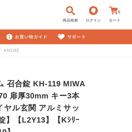
0
商品検索
ログイン
カート
お買い物ガイド
サポート
 KH119】
召合錠 KH-119 MIWA
T70 扉厚30mm キー3本
イヤル玄関 アルミサッ
錠】【L2Y13】【Kｼﾘｰ