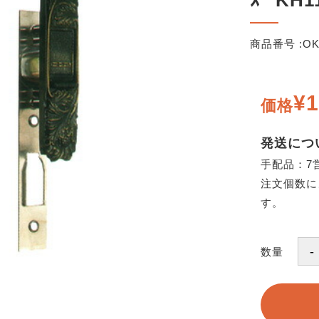
ｽﾞ KH
商品番号 :
OK
¥1
価格
発送につ
手配品：7
注文個数に
す。
数量