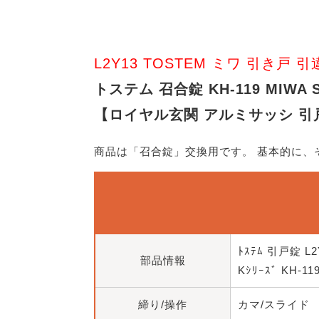
L2Y13 TOSTEM ミワ 引き戸 引
トステム 召合錠 KH-119 MIWA 
【ロイヤル玄関 アルミサッシ 引戸錠】
商品は「召合錠」交換用です。 基本的に
ﾄｽﾃﾑ 引戸錠 L2
部品情報
Kｼﾘｰｽﾞ KH-11
締り/操作
カマ/スライド