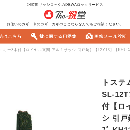
24時間サッシロックのDEWAロックサービス
お住いのカギ・車のカギ・カギのことならなんでもご相談ください。
方法はこちら
鍵に関する用語集
画像メール診断
30mm キー3本付【ロイヤル玄関 アルミサッシ 引戸錠】【L2Y13】【Kｼﾘｰｽﾞ
る
おすすめです。
トステム 
SL-12
付【ロ
シ 引戸