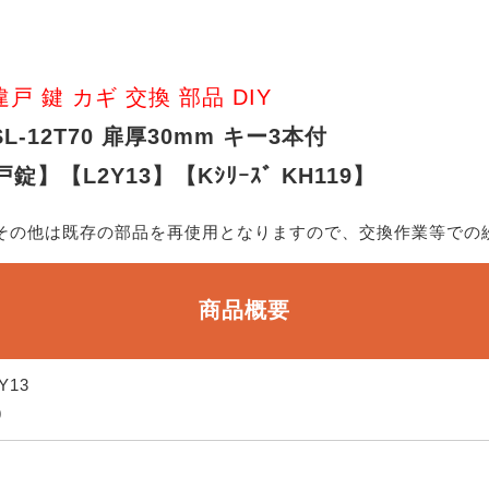
違戸 鍵 カギ 交換 部品 DIY
SL-12T70 扉厚30mm キー3本付
【L2Y13】【Kｼﾘｰｽﾞ KH119】
、その他は既存の部品を再使用となりますので、交換作業等での
商品概要
Y13
9