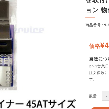
を取付
ョン 
商品番号 :
N-
¥4
価格
発送につ
2〜3営業
注文個数に
す。
数量