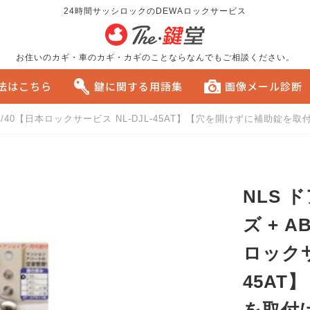
24時間サッシロックのDEWAロックサービス
お住いのカギ・車のカギ・カギのことならなんでもご相談ください。
方法はこちら
鍵に関する用語集
画像メール診断
155/40【日本ロックサービス NL-DJL-45AT】【穴を開けずに補助
る
おすすめです。
NLS 
ズ + A
ロックサ
45A