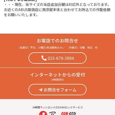
・・・現在、当サイズの当店追加合鍵は対応外となっております。
お近くのABUS取扱店に南京錠本体と合わせてお持込での作製依頼
をお願いいたします。
お電話でのお問合せ
［営業日］
平日、土曜日(発送業務のみ)
／
［休業日］
日曜、祝日、他
023-679-3894
インターネット
からの受付
24時間受付
お問合せフォーム
24時間サッシロックのDEWAロックサービス