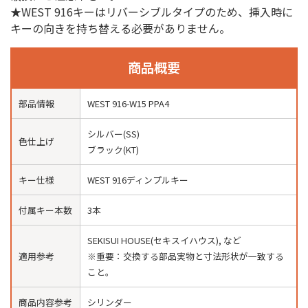
★WEST 916キーはリバーシブルタイプのため、挿入時に
キーの向きを持ち替える必要がありません。
商品概要
部品情報
WEST 916-W15 PPA4
シルバー(SS)
色仕上げ
ブラック(KT)
キー仕様
WEST 916ディンプルキー
付属キー本数
3本
SEKISUI HOUSE(セキスイハウス), など
適用参考
※重要：交換する部品実物と寸法形状が一致する
こと。
商品内容参考
シリンダー