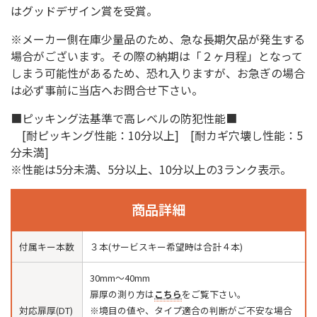
はグッドデザイン賞を受賞。
※メーカー側在庫少量品のため、急な長期欠品が発生する
場合がございます。その際の納期は「２ヶ月程」となって
しまう可能性があるため、恐れ入りますが、お急ぎの場合
は必ず事前に当店へお問合せ下さい。
■ピッキング法基準で高レベルの防犯性能■
[耐ピッキング性能：10分以上] [耐カギ穴壊し性能：5
分未満]
※性能は5分未満、5分以上、10分以上の3ランク表示。
商品詳細
付属キー本数
３本(サービスキー希望時は合計４本)
30mm〜40mm
扉厚の測り方は
こちら
をご覧下さい。
対応扉厚(DT)
※境目の値や、タイプ適合の判断がご不安な場合