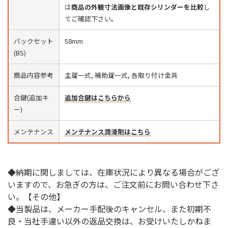
は
商品の外観寸法画像と既存シリンダーを比較
し
てご確認下さい。
バックセット
58mm
(BS)
商品内容参考
主錠一式, 補助錠一式, 各取り付け金具
合鍵(追加キ
追加合鍵はこちらから
ー)
メンテナンス
メンテナンス潤滑剤はこちら
◆納期に関しましては、在庫状況により異なる場合がござ
いますので、お急ぎの方は、ご注文前にお問い合わせ下さ
い。【その他】
◆当製品は、メーカー手配後のキャンセル、また初期不
良・当社手違い以外の返品交換は、お受けいたしかねま