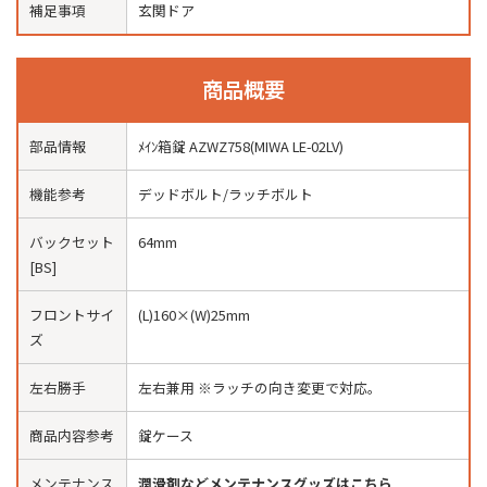
補足事項
玄関ドア
商品概要
部品情報
ﾒｲﾝ箱錠 AZWZ758(MIWA LE-02LV)
機能参考
デッドボルト/ラッチボルト
バックセット
64mm
[BS]
フロントサイ
(L)160×(W)25mm
ズ
左右勝手
左右兼用 ※ラッチの向き変更で対応。
商品内容参考
錠ケース
メンテナンス
潤滑剤などメンテナンスグッズはこちら