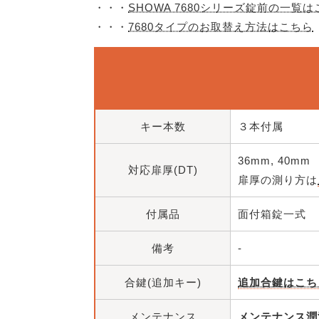
・・・
SHOWA 7680シリーズ錠前の一覧
・・・
7680タイプのお取替え方法はこちら
キー本数
３本付属
36mm, 40mm
対応扉厚(DT)
扉厚の測り方は
付属品
面付箱錠一式
備考
-
合鍵(追加キー)
追加合鍵はこち
メンテナンス
メンテナンス潤