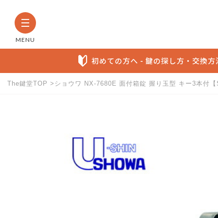
MENU
初めての方へ - 鍵の探し方・交換
The鍵堂TOP
ショウワ NX-7680E 面付箱錠 握り玉型 キー3本付【SH
The鍵堂内の全商品から検索す
お探しの製品名など具体的にわかる方に