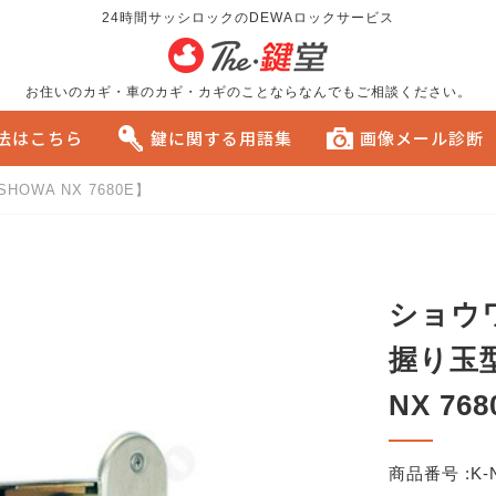
24時間サッシロックのDEWAロックサービス
お住いのカギ・車のカギ・カギのことならなんでもご相談ください。
方法はこちら
鍵に関する用語集
画像メール診断
OWA NX 7680E】
る
おすすめです。
ショウワ
握り玉型
NX 76
商品番号 :
K-