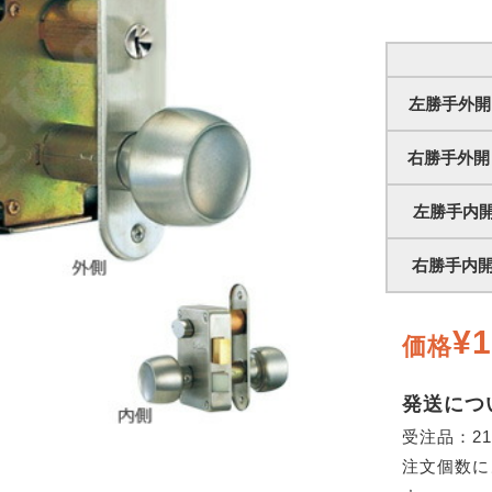
左勝手外開き
右勝手外開き
左勝手内開き
右勝手内開き
¥1
価格
発送につ
受注品：2
注文個数に