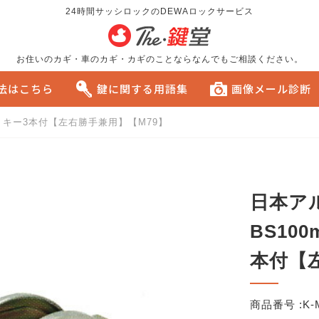
24時間サッシロックのDEWAロックサービス
お住いのカギ・車のカギ・カギのことならなんでもご相談ください。
方法はこちら
鍵に関する用語集
画像メール診断
5SP キー3本付【左右勝手兼用】【M79】
る
おすすめです。
日本アル
BS100
本付【
商品番号 :
K-