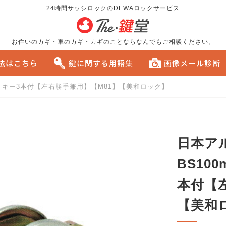
24時間サッシロックのDEWAロックサービス
お住いのカギ・車のカギ・カギのことならなんでもご相談ください。
方法はこちら
鍵に関する用語集
画像メール診断
45SP キー3本付【左右勝手兼用】【M81】【美和ロック】
る
おすすめです。
日本アル
BS100
本付【
【美和