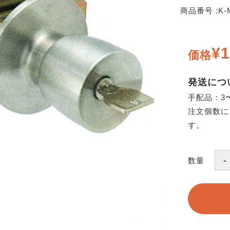
商品番号 :
K-
¥1
価格
発送につ
手配品：3
注文個数に
す。
数量