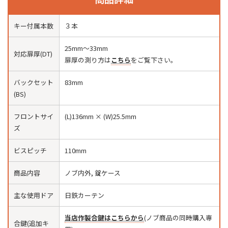
キー付属本数
３本
25mm〜33mm
対応扉厚(DT)
扉厚の測り方は
こちら
をご覧下さい。
バックセット
83mm
(BS)
フロントサイ
(L)136mm × (W)25.5mm
ズ
ビスピッチ
110mm
商品内容
ノブ内外, 錠ケース
主な使用ドア
日鉄カーテン
当店作製合鍵はこちらから
(ノブ商品の同時購入専
合鍵(追加キ