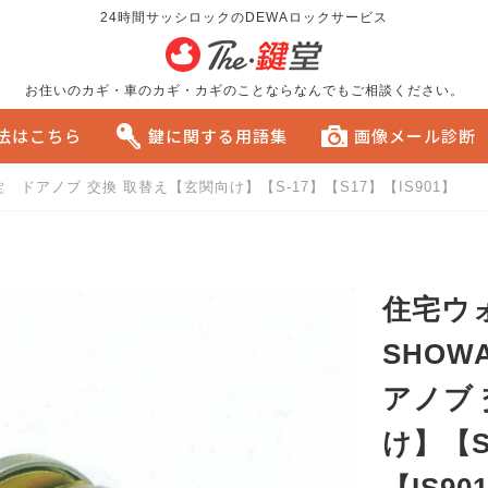
24時間サッシロックのDEWAロックサービス
お住いのカギ・車のカギ・カギのことならなんでもご相談ください。
方法はこちら
鍵に関する用語集
画像メール診断
玉錠 ドアノブ 交換 取替え【玄関向け】【S-17】【S17】【IS901】
る
おすすめです。
住宅ウ
SHOWA
アノブ
け】【S