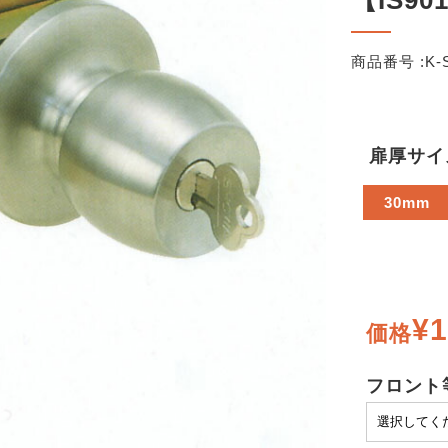
【IS90
商品番号 :
K-
扉厚サイ
30mm
¥1
価格
フロント