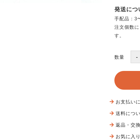
発送につ
手配品：3
注文個数に
す。
数量
お支払い
送料につ
返品・交
お気に入