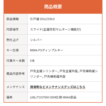
商品概要
部品情報
引戸錠 D5GZ3910
内部操作
スライド(主錠防犯サムターン機能付)
色仕上げ
シルバー
キー仕様
MIWA PSディンプルキー
付属キー本数
5本
戸先主錠シリンダー, 戸先主錠外座, 戸先補助錠シ
商品内容参考
リンダー, 戸先補助錠外座
メンテナンス
潤滑剤などメンテナンスグッズはこちら
備考
LIXIL/TOSTEM OEM仕様 MIWA部品