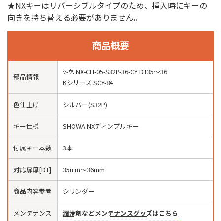
★NXキーはリバーシブルタイプのため、挿入時にキーの
向きを持ち替える必要がありません。
商品概要
ｼｮｳﾜ NX-CH-05-S32P-36-CY DT35〜36
部品情報
Kシリーズ SCY-84
色仕上げ
シルバー(S32P)
キー仕様
SHOWA NXディンプルキー
付属キー本数
3本
対応扉厚[DT]
35mm〜36mm
商品内容参考
シリンダー
メンテナンス
潤滑剤などメンテナンスグッズはこちら