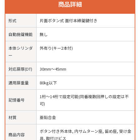
商品詳細
形式
片面ボタン式 面付本締錠鍵付き
自動施錠機能
無し
本体シリンダ
外有り(キー2本付)
ー
対応扉厚(DT)
30mm〜45mm
適用扉重量
80kg以下
1桁〜14桁で設定可能(同番複数回押しの設定は不
記憶番号
可)
材質
亜鉛合金
ボタン付き外本体, 内サムターン座, 留め座, 受け金
商品内容
具, 取付けビス