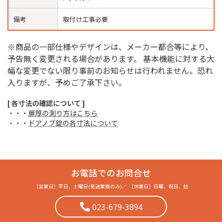
備考
取付け工事必要
※商品の一部仕様やデザインは、メーカー都合等により、
予告無く変更される場合があります。 基本機能に対する大
幅な変更でない限り事前のお知らせは行われません。恐れ
入りますが、予めご了承下さい。
[ 各寸法の確認について ]
・・・
扉厚の測り方はこちら
・・・
ドアノブ錠の各寸法について
お電話でのお問合せ
［営業日］
平日、土曜日(発送業務のみ)
／
［休業日］
日曜、祝日、他
023-679-3894