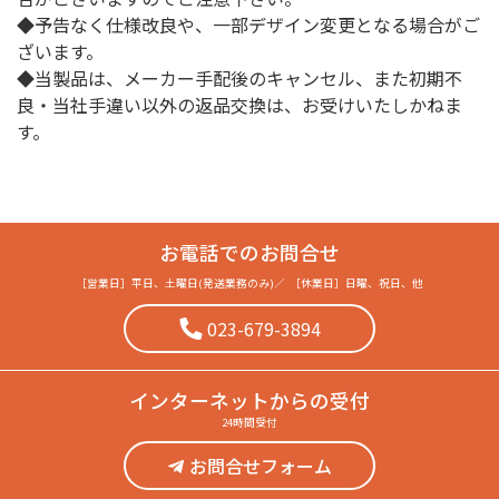
◆予告なく仕様改良や、一部デザイン変更となる場合がご
ざいます。
◆当製品は、メーカー手配後のキャンセル、また初期不
良・当社手違い以外の返品交換は、お受けいたしかねま
す。
お電話でのお問合せ
［営業日］
平日、土曜日(発送業務のみ)
／
［休業日］
日曜、祝日、他
023-679-3894
インターネット
からの受付
24時間受付
お問合せフォーム