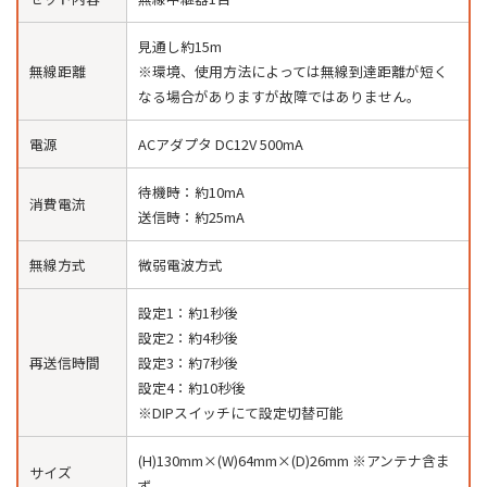
見通し約15m
無線距離
※環境、使用方法によっては無線到達距離が短く
なる場合がありますが故障ではありません。
電源
ACアダプタ DC12V 500mA
待機時：約10mA
消費電流
送信時：約25mA
無線方式
微弱電波方式
設定1：約1秒後
設定2：約4秒後
再送信時間
設定3：約7秒後
設定4：約10秒後
※DIPスイッチにて設定切替可能
(H)130mm×(W)64mm×(D)26mm ※アンテナ含ま
サイズ
ず