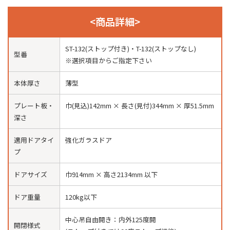
<商品詳細>
ST-132(ストップ付き)・T-132(ストップなし)
型番
※選択項目からご指定下さい
本体厚さ
薄型
プレート板・
巾(見込)142mm × 長さ(見付)344mm × 厚51.5mm
深さ
適用ドアタイ
強化ガラスドア
プ
ドアサイズ
巾914mm × 高さ2134mm 以下
ドア重量
120kg以下
中心吊自由開き：内外125度開
開閉様式