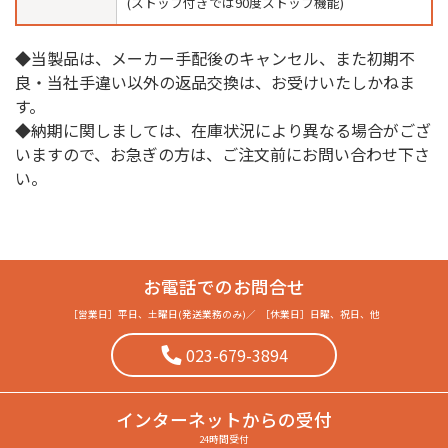
(ストップ付きでは90度ストップ機能)
◆当製品は、メーカー手配後のキャンセル、また初期不
良・当社手違い以外の返品交換は、お受けいたしかねま
す。
◆納期に関しましては、在庫状況により異なる場合がござ
いますので、お急ぎの方は、ご注文前にお問い合わせ下さ
い。
お電話でのお問合せ
［営業日］
平日、土曜日(発送業務のみ)
／
［休業日］
日曜、祝日、他
023-679-3894
インターネット
からの受付
24時間受付