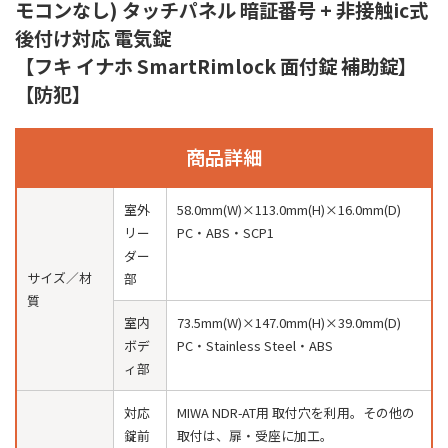
モコンなし) タッチパネル 暗証番号 + 非接触ic式
後付け対応 電気錠
【フキ イナホ SmartRimlock 面付錠 補助錠】
【防犯】
商品詳細
室外
58.0mm(W)×113.0mm(H)×16.0mm(D)
リー
PC・ABS・SCP1
ダー
サイズ／材
部
質
室内
73.5mm(W)×147.0mm(H)×39.0mm(D)
ボデ
PC・Stainless Steel・ABS
ィ部
対応
MIWA NDR-AT用 取付穴を利用。その他の
錠前
取付は、扉・受座に加工。