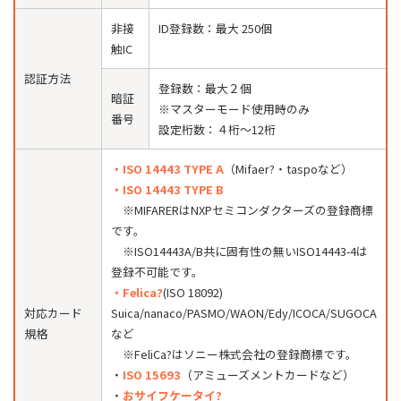
非接
ID登録数：最大 250個
触IC
認証方法
登録数：最大２個
暗証
※マスターモード使用時のみ
番号
設定桁数：４桁〜12桁
・ISO 14443 TYPE A
（Mifaer?・taspoなど）
・ISO 14443 TYPE B
※MIFARERはNXPセミコンダクターズの登録商標
です。
※ISO14443A/B共に固有性の無いISO14443-4は
登録不可能です。
・Felica?
(ISO 18092)
対応カード
Suica/nanaco/PASMO/WAON/Edy/ICOCA/SUGOCA
規格
など
※FeliCa?はソニー株式会社の登録商標です。
・
ISO 15693
（アミューズメントカードなど）
・
おサイフケータイ?