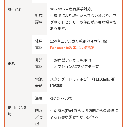
30〜60mm 左右勝手対応。
取付条件
対応
※環境により取付が出来ない場合や、マ
扉厚
グネットセンサーの移設が必要な場合も
あります。
使用
1.5V単三アルカリ乾電池４本(別売)
電源
Panasonic製エボルタ指定
非常
・9V角型アルカリ乾電池
電源
電源
・オプションACアダプター有
電池
スタンダードモデル 1年（1日10回使用）
寿命
LR6準拠
温度
-20℃〜+50℃
使用可能環
防水
生活防水(IPx4 あらゆる方向からの飛沫に
境
／防
よる有害な影響がない)／95%
湿