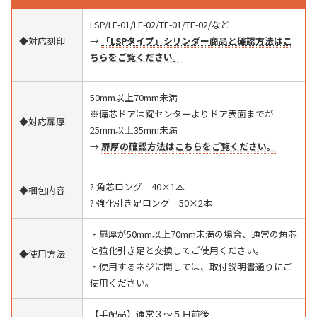
LSP/LE-01/LE-02/TE-01/TE-02/など
◆対応刻印
→
「LSPタイプ」シリンダー商品と確認方法はこ
ちらをご覧ください。
50mm以上70mm未満
※偏芯ドアは錠センターよりドア表面までが
◆対応扉厚
25mm以上35mm未満
→
扉厚の確認方法はこちらをご覧ください。
? 角芯ロング 40×1本
◆梱包内容
? 強化引き足ロング 50×2本
・扉厚が50mm以上70mm未満の場合、通常の角芯
と強化引き足と交換してご使用ください。
◆使用方法
・使用するネジに関しては、取付説明書通りにご
使用ください。
【手配品】通常３〜５日前後