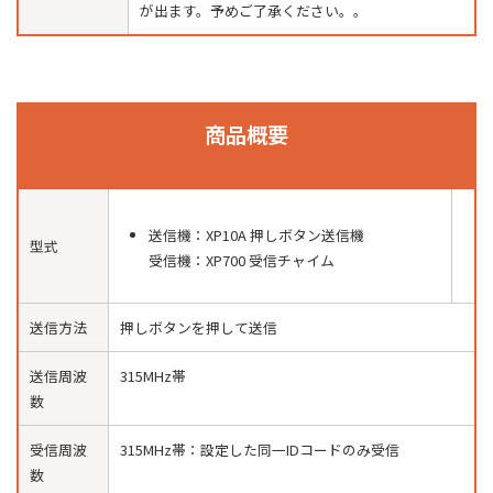
が出ます。予めご了承ください。
。
商品概要
送信機：XP10A 押しボタン送信機
型式
受信機：XP700 受信チャイム
送信方法
押しボタンを押して送信
送信周波
315MHz帯
数
受信周波
315MHz帯：設定した同一IDコードのみ受信
数