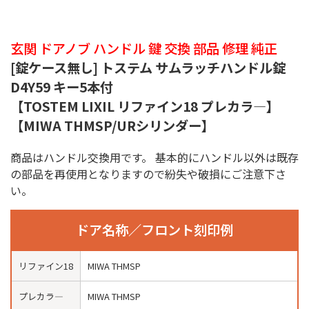
玄関 ドアノブ ハンドル 鍵 交換 部品 修理 純正
[錠ケース無し] トステム サムラッチハンドル錠
D4Y59 キー5本付
【TOSTEM LIXIL リファイン18 プレカラ―】
【MIWA THMSP/URシリンダー】
商品はハンドル交換用です。 基本的にハンドル以外は既存
の部品を再使用となりますので紛失や破損にご注意下さ
い。
ドア名称／フロント刻印例
リファイン18
MIWA THMSP
プレカラ―
MIWA THMSP