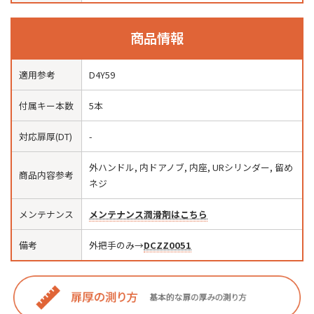
商品情報
適用参考
D4Y59
付属キー本数
5本
対応扉厚(DT)
-
外ハンドル, 内ドアノブ, 内座, URシリンダー, 留め
商品内容参考
ネジ
メンテナンス
メンテナンス潤滑剤はこちら
備考
外把手のみ→
DCZZ0051