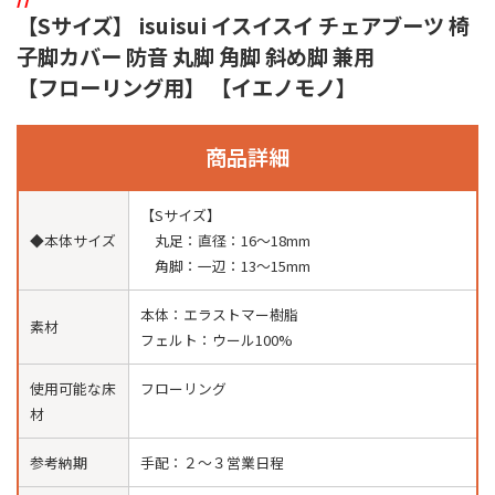
【Sサイズ】 isuisui イスイスイ チェアブーツ 椅
子脚カバー 防音 丸脚 角脚 斜め脚 兼用
【フローリング用】 【イエノモノ】
商品詳細
【Sサイズ】
◆本体サイズ
丸足：直径：16〜18mm
角脚：一辺：13〜15mm
本体：エラストマー樹脂
素材
フェルト：ウール100%
使用可能な床
フローリング
材
参考納期
手配：２〜３営業日程