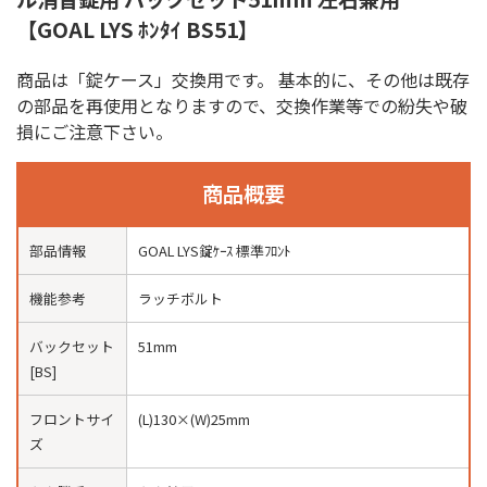
【GOAL LYS ﾎﾝﾀｲ BS51】
商品は「錠ケース」交換用です。 基本的に、その他は既存
の部品を再使用となりますので、交換作業等での紛失や破
損にご注意下さい。
商品概要
部品情報
GOAL LYS錠ｹｰｽ 標準ﾌﾛﾝﾄ
機能参考
ラッチボルト
バックセット
51mm
[BS]
フロントサイ
(L)130×(W)25mm
ズ