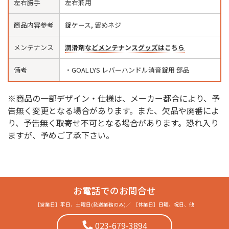
左右勝手
左右兼用
商品内容参考
錠ケース, 留めネジ
メンテナンス
潤滑剤などメンテナンスグッズはこちら
備考
・GOAL LYS レバーハンドル消音錠用 部品
※商品の一部デザイン・仕様は、メーカー都合により、予
告無く変更となる場合があります。また、欠品や廃番によ
り、予告無く取寄せ不可となる場合があります。恐れ入り
ますが、予めご了承下さい。
お電話でのお問合せ
［営業日］
平日、土曜日(発送業務のみ)
／
［休業日］
日曜、祝日、他
023-679-3894