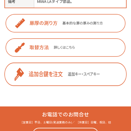
備考
MIWA LAタイプ部品。
お電話でのお問合せ
［営業日］
平日、土曜日(発送業務のみ)
／
［休業日］
日曜、祝日、他