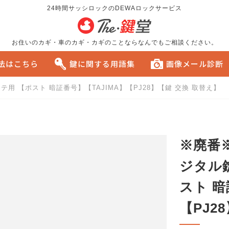
24時間サッシロックのDEWAロックサービス
お住いのカギ・車のカギ・カギのことならなんでもご相談ください。
方法はこちら
鍵に関する用語集
画像メール診断
 タテ用 【ポスト 暗証番号】【TAJIMA】【PJ28】【鍵 交換 取替え】
る
おすすめです。
※廃番※ 
ジタル錠
スト 暗
【PJ2