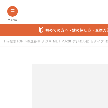
MENU
初めての方へ - 鍵の探し方・交換
The鍵堂TOP
※廃番※ タジマ MET PJ-28 デジタル錠 旧タイプ
The鍵堂内の全商品から検索す
お探しの製品名など具体的にわかる方に