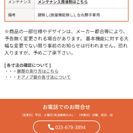
メンテナンス
メンテナンス潤滑剤はこちら
備考
鍵無し(施錠機能無し), 左右勝手兼用
※商品の一部仕様やデザインは、メーカー都合等により、
予告無く変更される場合があります。 基本機能に対する大
幅な変更でない限り事前のお知らせは行われません。恐れ
入りますが、予めご了承下さい。
[ 各寸法の確認について ]
・・・
扉厚の測り方はこちら
・・・
ドアノブ錠の各寸法について
お電話でのお問合せ
［営業日］
平日、土曜日(発送業務のみ)
／
［休業日］
日曜、祝日、他
023-679-3894