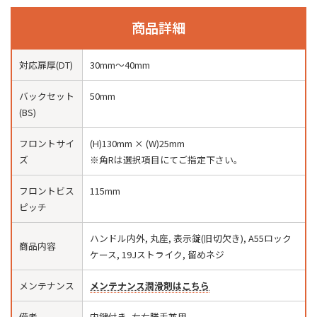
商品詳細
対応扉厚(DT)
30mm〜40mm
バックセット
50mm
(BS)
フロントサイ
(H)130mm × (W)25mm
ズ
※角Rは選択項目にてご指定下さい。
フロントビス
115mm
ピッチ
ハンドル内外, 丸座, 表示錠(旧切欠き), A55ロック
商品内容
ケース, 19Jストライク, 留めネジ
メンテナンス
メンテナンス潤滑剤はこちら
備考
内鍵付き, 左右勝手兼用