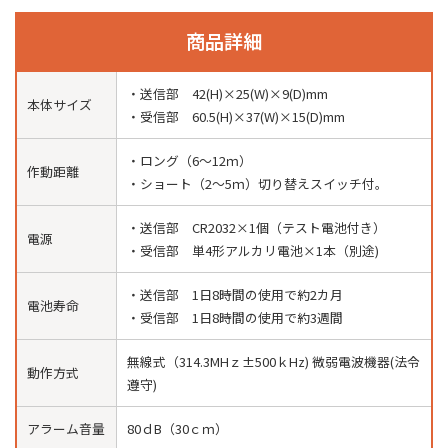
商品詳細
・送信部 42(H)×25(W)×9(D)mm
本体サイズ
・受信部 60.5(H)×37(W)×15(D)mm
・ロング（6〜12ｍ）
作動距離
・ショート（2〜5ｍ）切り替えスイッチ付。
・送信部 CR2032×1個（テスト電池付き）
電源
・受信部 単4形アルカリ電池×1本（別途)
・送信部 1日8時間の使用で約2カ月
電池寿命
・受信部 1日8時間の使用で約3週間
無線式（314.3MHｚ±500ｋHz) 微弱電波機器(法令
動作方式
遵守)
アラーム音量
80ｄB（30ｃｍ）