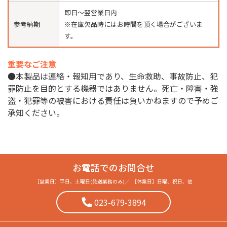
即日〜翌営業日内
参考納期
※在庫欠品時にはお時間を頂く場合がございま
す。
重要なご注意
●本製品は連絡・報知用であり、生命救助、事故防止、犯
罪防止を目的とする機器ではありません。死亡・障害・強
盗・犯罪等の被害における責任は負いかねますので予めご
承知ください。
お電話でのお問合せ
［営業日］
平日、土曜日(発送業務のみ)
／
［休業日］
日曜、祝日、他
023-679-3894