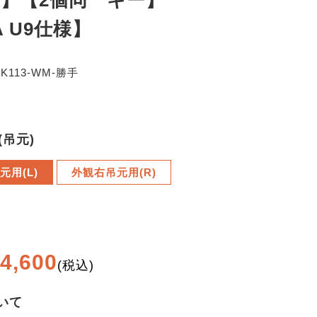
3】【2個同一キー】
A U9仕様】
4K113-WM-勝手
(吊元)
元用(L)
外観右吊元用(R)
4,600
(税込)
いて