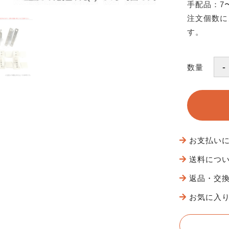
手配品：7
注文個数に
す。
数量
お支払い
送料につ
返品・交
お気に入