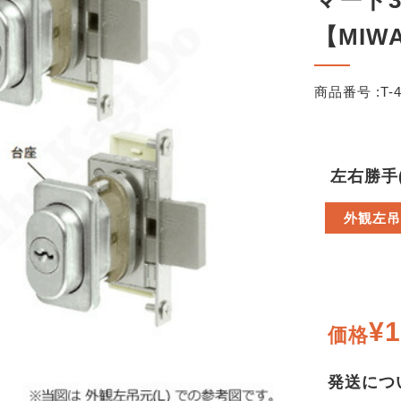
マード
【MIW
商品番号 :
T-
左右勝手
外観左吊
¥1
価格
発送につ