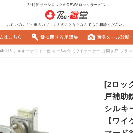
24時間サッシロックのDEWAロックサービス
お住いのカギ・車のカギ・カギのことならなんでもご相談ください。
方法はこちら
鍵に関する用語集
画像メール診断
 4K113 シルキーホワイト色 キー3本付【ワイケーケー 片開き戸 プラマ
る
おすすめです。
[2ロッ
戸補助錠
シルキ
【ワイ