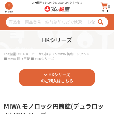
24時間サッシロックのDEWAロックサービス
0
カート
MENU
HKシリーズ
The鍵堂TOP
メーカーから探す
～MIWA 美和ロック～
■ MIWA 握り玉錠 ■
HKシリーズ
HKシリーズ
のご購入はこちら
MIWA モノロック円筒錠(デュラロッ