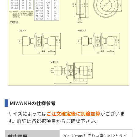
MIWA KHの仕様参考
サイズによっては
ご注文確定後に別途加算
がございま
す。詳細は各選択項目からご確認下さい。
対応扉厚
28～29mm(別売り丸座EHK12とライ