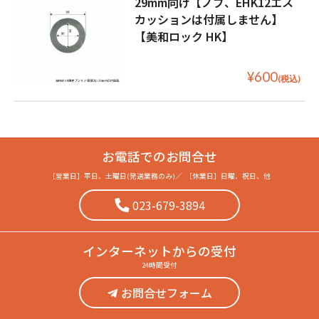
29mm向け【ノブ、EHK12エス
カッションは付属しません】
【美和ロック HK】
¥600
(税込)
お電話でのお問合せ
［営業日］
平日、土曜日(発送業務のみ)
／
［休業日］
日曜、祝日、他
023-679-3894
インターネット
からの受付
24時間受付
お問合せフォーム