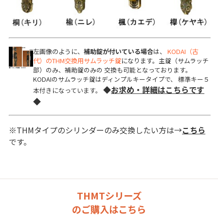
左画像のように、
補助錠が付いている場合
は、
KODAI（古
代）のTHM交換用サムラッチ錠
になります。
主錠（サムラッチ
部）のみ、補助錠のみの 交換も可能となっております。
KODAIのサムラッチ錠はディンプルキータイプで、 標準キー５
◆
お求め・詳細は
こちら
です
本付きになっています。
◆
※THMタイプのシリンダーのみ交換したい方は→
こちら
です。
THMTシリーズ
のご購入はこちら