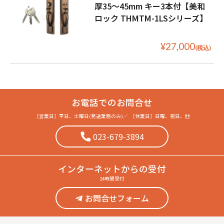
厚35〜45mm キー3本付【美和
ロック THMTM-1LSシリーズ】
¥27,000
(税込)
お電話でのお問合せ
［営業日］
平日、土曜日(発送業務のみ)
／
［休業日］
日曜、祝日、他
023-679-3894
インターネット
からの受付
24時間受付
お問合せフォーム