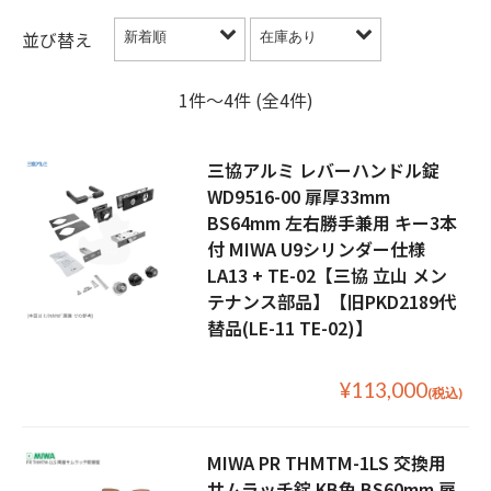
並び替え
1件〜4件 (全4件)
三協アルミ レバーハンドル錠
WD9516-00 扉厚33mm
BS64mm 左右勝手兼用 キー3本
付 MIWA U9シリンダー仕様
LA13 + TE-02【三協 立山 メン
テナンス部品】【旧PKD2189代
替品(LE-11 TE-02)】
¥113,000
(税込)
MIWA PR THMTM-1LS 交換用
サムラッチ錠 KB色 BS60mm 扉