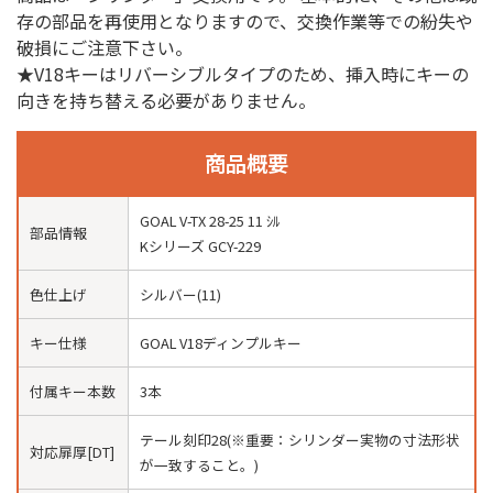
存の部品を再使用となりますので、交換作業等での紛失や
破損にご注意下さい。
★V18キーはリバーシブルタイプのため、挿入時にキーの
向きを持ち替える必要がありません。
商品概要
GOAL V-TX 28-25 11 ｼﾙ
部品情報
Kシリーズ GCY-229
色仕上げ
シルバー(11)
キー仕様
GOAL V18ディンプルキー
付属キー本数
3本
テール刻印28(※重要：シリンダー実物の寸法形状
対応扉厚[DT]
が一致すること。)