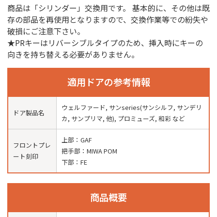
商品は「シリンダー」交換用です。 基本的に、その他は既
存の部品を再使用となりますので、交換作業等での紛失や
破損にご注意下さい。
★PRキーはリバーシブルタイプのため、挿入時にキーの
向きを持ち替える必要がありません。
適用ドアの参考情報
ウェルファード, サンseries(サンシルフ, サンデリ
ドア製品名
カ, サンプリマ, 他), プロミューズ, 和彩 など
上部：GAF
フロントプレ
把手部：MIWA POM
ート刻印
下部：FE
商品概要