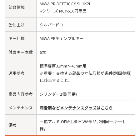
MIWA PR DETE30.CY SL 1K2L
部品情報
Kシリーズ MCY-516同等品
色仕上げ
シルバー(SL)
キー仕様
MIWA PRディンプルキー
付属キー本数
6本
標準扉厚31mm〜43mm用
適用参考
※重要：交換する部品の寸法形状が条件(別図参照)
に該当すること。
商品内容参考
シリンダー2個(同番)
メンテナンス
潤滑剤などメンテナンスグッズはこちら
三協アルミ OEM仕様 MIWA部品, 2個同一キー仕
備考
様。