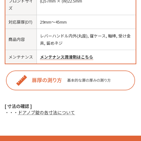
フロントサイ
(L)57mm × (W)22.5mm
ズ
対応扉厚(DT)
29mm〜45mm
レバーハンドル内外(丸座), 錠ケース, 軸棒, 受け金
商品内容
具, 留めネジ
メンテナンス
メンテナンス潤滑剤はこちら
[ 寸法の確認 ]
・・・
ドアノブ錠の各寸法について