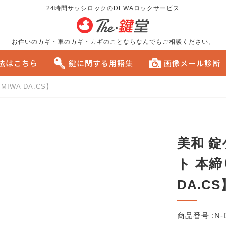
24時間サッシロックのDEWAロックサービス
お住いのカギ・車のカギ・カギのことならなんでもご相談ください。
方法はこちら
鍵に関する用語集
画像メール診断
IWA DA.CS】
る
おすすめです。
美和 錠
ト 本締
DA.CS
商品番号 :
N-