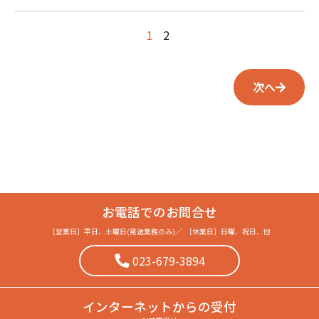
1
2
次へ
お電話でのお問合せ
［営業日］
平日、土曜日(発送業務のみ)
／
［休業日］
日曜、祝日、他
023-679-3894
インターネット
からの受付