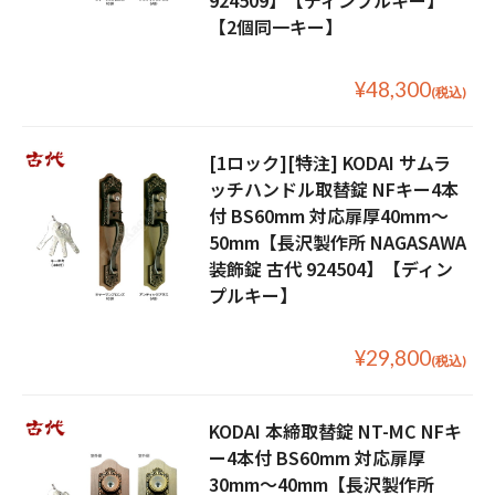
924509】【ディンプルキー】
【2個同一キー】
¥48,300
(税込)
[1ロック][特注] KODAI サムラ
ッチハンドル取替錠 NFキー4本
付 BS60mm 対応扉厚40mm〜
50mm【長沢製作所 NAGASAWA
装飾錠 古代 924504】【ディン
プルキー】
¥29,800
(税込)
KODAI 本締取替錠 NT-MC NFキ
ー4本付 BS60mm 対応扉厚
30mm〜40mm【長沢製作所