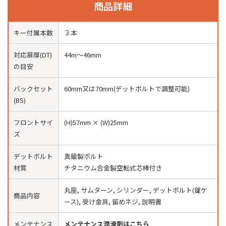
商品詳細
キー付属本数
３本
対応扉厚(DT)
44m〜46mm
の目安
バックセット
60mm又は70mm(デットボルトで調整可能)
(BS)
フロントサイ
(H)57mm × (W)25mm
ズ
デットボルト
真鍮製ボルト
材質
チタニウム合金製空転式芯棒付き
丸座, サムターン, シリンダー, デットボルト(錠ケ
商品内容
ース), 受け金具, 留めネジ, 説明書
メンテナンス
メンテナンス潤滑剤はこちら