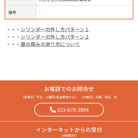
備考
-
・・・
シリンダーの外し方パターン１
・・・
シリンダーの外し方パターン２
・・・
扉の厚みの測り方について
お電話でのお問合せ
［営業日］
平日、土曜日(発送業務のみ)
／
［休業日］
日曜、祝日、他
023-679-3894
インターネット
からの受付
24時間受付